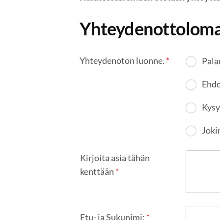
Yhteydenottolom
Yhteydenoton luonne.
*
Pala
Ehdo
Kys
Joki
Kirjoita asia tähän
kenttään
*
Etu- ja Sukunimi:
*