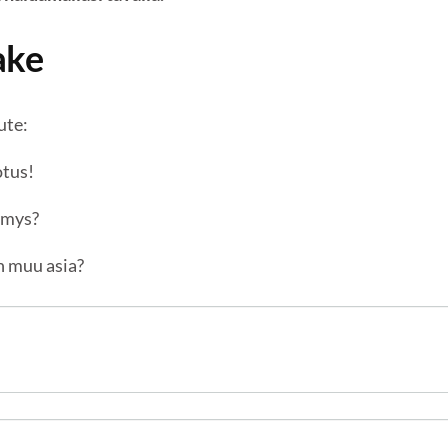
ake
ute:
tus!
ymys?
n muu asia?