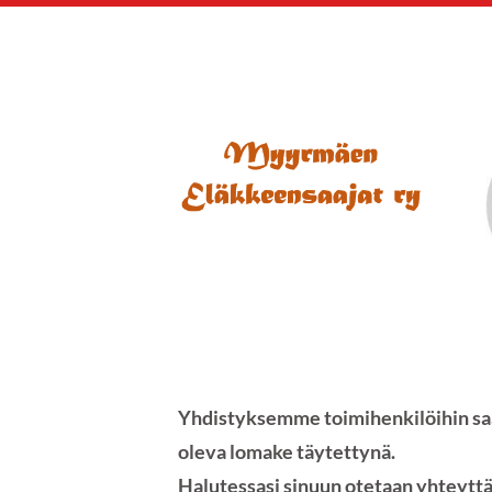
Siirry
sivun
sisältöön
Myyrmäen Eläkkeen
Yhdistyksemme toimihenkilöihin saa 
oleva lomake täytettynä.
Halutessasi sinuun otetaan yhteyttä 