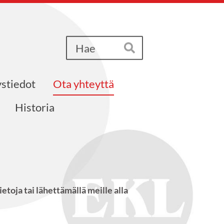
Haku
Hae
stiedot
Ota yhteyttä
Historia
oja tai lähettämällä meille alla