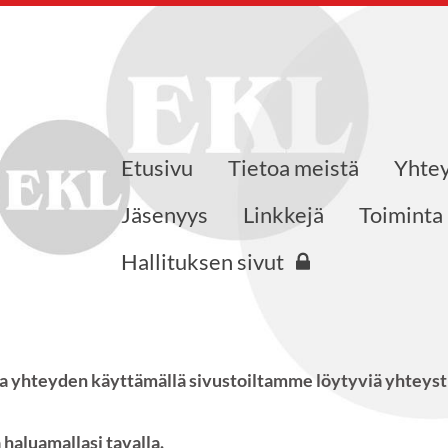
Etusivu
Tietoa meistä
Yhtey
saajat ry
Jäsenyys
Linkkejä
Toiminta
Hallituksen sivut
yhteyden käyttämällä sivustoiltamme löytyviä yhteystiet
haluamallasi tavalla.