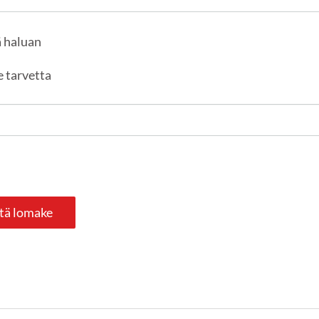
ä haluan
e tarvetta
tä lomake