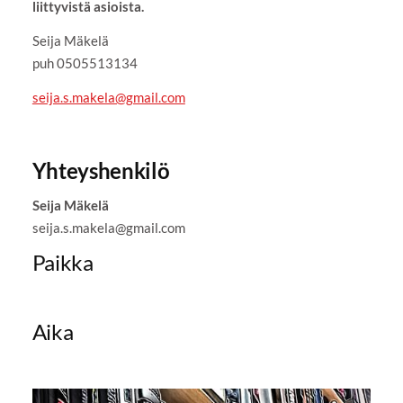
liittyvistä asioista.
Seija Mäkelä
puh 0505513134
seija.s.makela@gmail.com
Yhteyshenkilö
Seija Mäkelä
seija.s.makela@gmail.com
Paikka
Aika